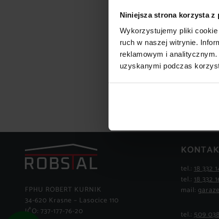
Niniejsza strona korzysta z
Wykorzystujemy pliki cookie 
ruch w naszej witrynie. Inf
reklamowym i analitycznym. 
uzyskanymi podczas korzysta
KONTAK
tel.:
18 332 1
tel.:
18 332 1
FPHU ROBERT KURNIK
mail:
garaze
34-620 Krasne – Lasocice 110
IČO: 737-177-76-20
tel.:
509 03