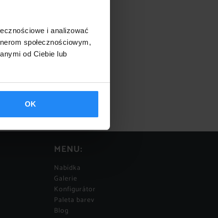
ołecznościowe i analizować
artnerom społecznościowym,
anymi od Ciebie lub
OK
MENU:
Nabídka
Galerie
Konfigurátor
Paleta barev
Blog