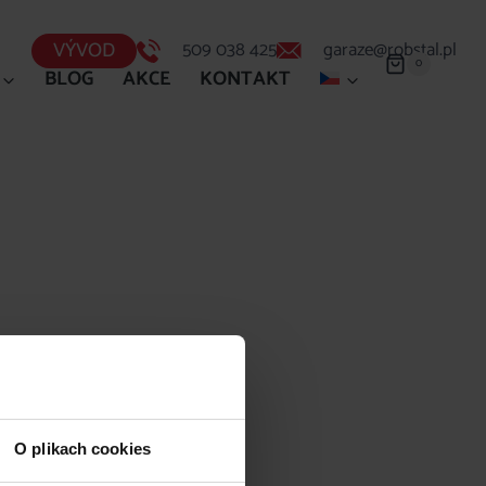
VÝVOD
509 038 425
garaze@robstal.pl
0
BLOG
AKCE
KONTAKT
O plikach cookies