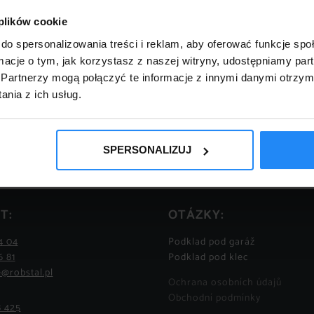
 plików cookie
do spersonalizowania treści i reklam, aby oferować funkcje sp
ormacje o tym, jak korzystasz z naszej witryny, udostępniamy p
Partnerzy mogą połączyć te informacje z innymi danymi otrzym
nia z ich usług.
SPERSONALIZUJ
T:
OTÁZKY:
4 04
Podklad pod garáž
6 81
Podklad pod klec
@robstal.pl
Ochrana osobních údajů
Obchodní podmínky
8 425