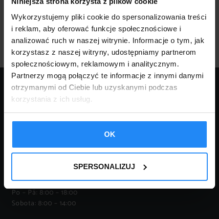
Niniejsza strona korzysta z plików cookie
produkt
Wykorzystujemy pliki cookie do spersonalizowania treści
i reklam, aby oferować funkcje społecznościowe i
analizować ruch w naszej witrynie. Informacje o tym, jak
korzystasz z naszej witryny, udostępniamy partnerom
społecznościowym, reklamowym i analitycznym.
Partnerzy mogą połączyć te informacje z innymi danymi
KONTAKT:
otrzymanymi od Ciebie lub uzyskanymi podczas
korzystania z ich usług.
tel.:
18 332 14 04
tel.:
18 332 16 81
FPHU ROBERT KURNIK
mail:
garaze@robstal.pl
OK
34-620 Krasne – Lasocice
110
tel.:
509 038 425
IČO: 737-177-76-20
tel.:
509 038 426
SPERSONALIZUJ
tel.:
696 753 588
Otevírací doba:
Po – Pá: 8:00 – 18:00
Sobota: 8:00 – 14:00