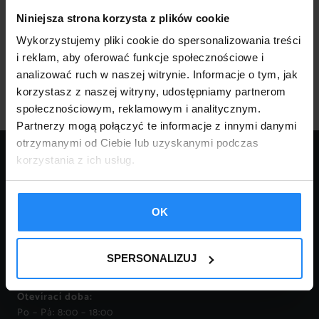
Kategorie
Niniejsza strona korzysta z plików cookie
1
PŘÍSTŘEŠKY/ HALY/ SKLADY
1
Wykorzystujemy pliki cookie do spersonalizowania treści
produkt
i reklam, aby oferować funkcje społecznościowe i
analizować ruch w naszej witrynie. Informacje o tym, jak
korzystasz z naszej witryny, udostępniamy partnerom
społecznościowym, reklamowym i analitycznym.
Partnerzy mogą połączyć te informacje z innymi danymi
otrzymanymi od Ciebie lub uzyskanymi podczas
KONTAKT:
korzystania z ich usług.
tel.:
18 332 14 04
tel.:
18 332 16 81
OK
FPHU ROBERT KURNIK
mail:
garaze@robstal.pl
34-620 Krasne – Lasocice
110
tel.:
509 038 425
SPERSONALIZUJ
IČO: 737-177-76-20
tel.:
509 038 426
tel.:
696 753 588
Otevírací doba:
Po – Pá: 8:00 – 18:00