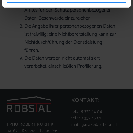
Aufsichtsbehörde, dem Präsidenten des
Amtes für den Schutz personenbezogener
Daten, Beschwerde einzureichen.
Die Angabe Ihrer personenbezogenen Daten
ist freiwillig; eine Nichtbereitstellung kann zur
Nichtdurchführung der Dienstleistung
führen.
Die Daten werden nicht automatisiert
verarbeitet, einschließlich Profilierung.
KONTAKT:
tel.:
18 332 14 04
tel.:
18 332 16 81
FPHU ROBERT KURNIK
mail:
garaze@robstal.pl
34-620 Krasne – Lasocice