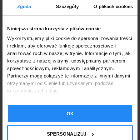
Ihre personenbezogenen Daten werden nicht
Zgoda
Szczegóły
O plikach cookies
an ein Drittland oder eine internationale
Organisation übermittelt.
Niniejsza strona korzysta z plików cookie
Ihre personenbezogenen Daten werden für
Wykorzystujemy pliki cookie do spersonalizowania treści
die Dauer der Vertragserfüllung und nach
i reklam, aby oferować funkcje społecznościowe i
Vertragsende bis zur Verjährung von
analizować ruch w naszej witrynie. Informacje o tym, jak
Ansprüchen aus dem Vertrag oder bis zum
korzystasz z naszej witryny, udostępniamy partnerom
Ablauf der gesetzlichen
społecznościowym, reklamowym i analitycznym.
Aufbewahrungspflichten gespeichert.
Partnerzy mogą połączyć te informacje z innymi danymi
Sie haben das Recht auf: Auskunft über Ihre
otrzymanymi od Ciebie lub uzyskanymi podczas
personenbezogenen Daten, deren
korzystania z ich usług.
Berichtigung, Löschung oder Einschränkung
der Verarbeitung, Widerspruch gegen die
OK
Verarbeitung, Datenübertragbarkeit sowie auf
Widerruf der Einwilligung zu jedem Zeitpunkt.
Sie haben das Recht, bei der
SPERSONALIZUJ