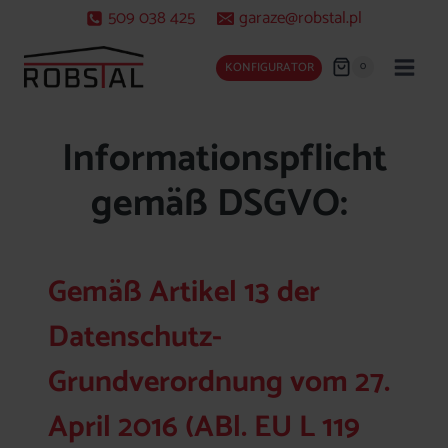
Zum
509 038 425
garaze@robstal.pl
Inhalt
springen
0
KONFIGURATOR
Informationspflicht
gemäß DSGVO:
Gemäß Artikel 13 der
Datenschutz-
Grundverordnung vom 27.
April 2016 (ABl. EU L 119