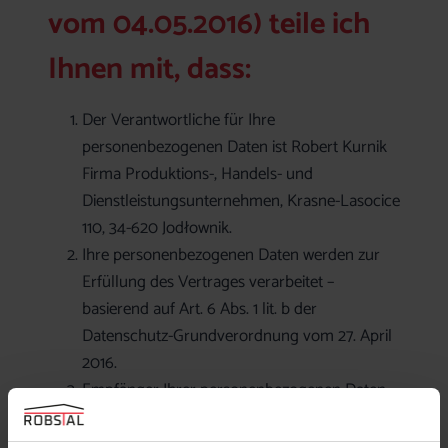
vom 04.05.2016) teile ich
Ihnen mit, dass:
Der Verantwortliche für Ihre
personenbezogenen Daten ist Robert Kurnik
Firma Produktions-, Handels- und
Dienstleistungsunternehmen, Krasne-Lasocice
110, 34-620 Jodłownik.
Ihre personenbezogenen Daten werden zur
Erfüllung des Vertrages verarbeitet –
basierend auf Art. 6 Abs. 1 lit. b der
Datenschutz-Grundverordnung vom 27. April
2016.
Empfänger Ihrer personenbezogenen Daten
werden ausschließlich autorisierte Stellen
sein.