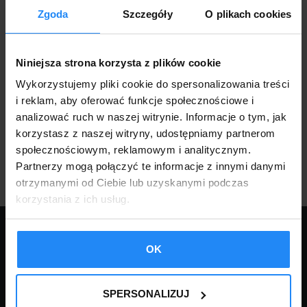
Zgoda
Szczegóły
O plikach cookies
Niniejsza strona korzysta z plików cookie
Wykorzystujemy pliki cookie do spersonalizowania treści
i reklam, aby oferować funkcje społecznościowe i
analizować ruch w naszej witrynie. Informacje o tym, jak
korzystasz z naszej witryny, udostępniamy partnerom
społecznościowym, reklamowym i analitycznym.
Partnerzy mogą połączyć te informacje z innymi danymi
otrzymanymi od Ciebie lub uzyskanymi podczas
korzystania z ich usług.
KONTAKT:
OK
tel.:
18 332 14 04
tel.:
18 332 16 81
FPHU ROBERT KURNIK
mail:
garaze@robstal.pl
SPERSONALIZUJ
34-620 Krasne – Lasocice