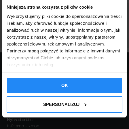
Niniejsza strona korzysta z plików cookie
Wykorzystujemy pliki cookie do spersonalizowania treści
i reklam, aby oferować funkcje społecznościowe i
POWRÓT
analizować ruch w naszej witrynie. Informacje o tym, jak
korzystasz z naszej witryny, udostępniamy partnerom
społecznościowym, reklamowym i analitycznym.
Partnerzy mogą połączyć te informacje z innymi danymi
otrzymanymi od Ciebie lub uzyskanymi podczas
KAPCSOLAT:
korzystania z ich usług.
tel.:
+ 36 707 292 876
mail:
OK
FPHU ROBERT KURNIK
robstalgarazs@gmail.com
34-620 Krasne – Lasocice
110
SPERSONALIZUJ
Adószám: 737-177-76-20
Nyitvatartás:
H-P: 8:00 – 20:00