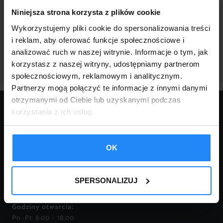
Niniejsza strona korzysta z plików cookie
Wykorzystujemy pliki cookie do spersonalizowania treści
i reklam, aby oferować funkcje społecznościowe i
POWRÓT
analizować ruch w naszej witrynie. Informacje o tym, jak
korzystasz z naszej witryny, udostępniamy partnerom
społecznościowym, reklamowym i analitycznym.
Partnerzy mogą połączyć te informacje z innymi danymi
otrzymanymi od Ciebie lub uzyskanymi podczas
KONTAKT:
korzystania z ich usług.
tel.:
18 332 14 04
tel.:
18 332 16 81
OK
FPHU ROBERT KURNIK
mail:
garaze@robstal.pl
34-620 Krasne – Lasocice
110
tel.:
509 038 425
SPERSONALIZUJ
NIP 737-177-76-20
tel.:
509 038 426
tel.:
696 753 588
Godziny otwarcia:
Pn -Pt: 8.00 – 18.00