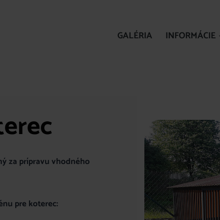
GALÉRIA
INFORMÁCIE
terec
dný za prípravu vhodného
énu pre koterec: