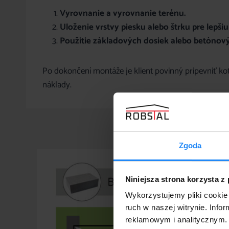
Vyrovnanie a vyrovnanie terénu.
Uloženie vrstvy piesku alebo štrku pre lepšiu 
Použitie základových dosiek alebo betónov
Po dokončení montáže je klient povinný pripevniť ko
náklady.
Zgoda
Niniejsza strona korzysta z
Wykorzystujemy pliki cookie 
ruch w naszej witrynie. Inf
reklamowym i analitycznym. 