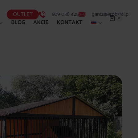
OUTLET
509 038 425
garaze@robstal.pl
0
BLOG
AKCIE
KONTAKT