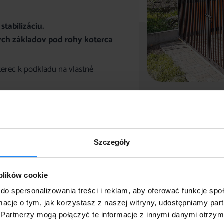
stabilizáciu.
ých základov pod rohy koterca
terec k podkladu na vlastné
Szczegóły
 plików cookie
do spersonalizowania treści i reklam, aby oferować funkcje sp
ormacje o tym, jak korzystasz z naszej witryny, udostępniamy p
Partnerzy mogą połączyć te informacje z innymi danymi otrzym