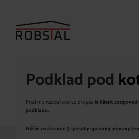
Skip
to
content
Podklad pod
ko
Pred montážou koterca pre psa
je klient zodpove
podkladu.
Nižšie uvádzame 3 spôsoby správnej prípravy ter