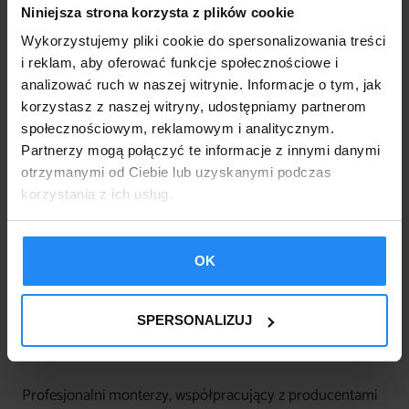
blaszany, żeby był
Niniejsza strona korzysta z plików cookie
stabilny?
Wykorzystujemy pliki cookie do spersonalizowania treści
i reklam, aby oferować funkcje społecznościowe i
analizować ruch w naszej witrynie. Informacje o tym, jak
Montaż to klucz, o czym pisaliśmy w innych naszych
korzystasz z naszej witryny, udostępniamy partnerom
artykułach. Nawet najlepszy garaż nie spełni swojej roli,
społecznościowym, reklamowym i analitycznym.
jeśli zostanie postawiony „na szybko”.
Partnerzy mogą połączyć te informacje z innymi danymi
Najlepsze praktyki:
otrzymanymi od Ciebie lub uzyskanymi podczas
korzystania z ich usług.
Stabilne podłoże
, najlepiej płyta betonowa lub
fundament punktowy.
OK
Zakotwienie
, użycie stalowych kotew lub śrub
fundamentowych.
Uszczelnienie i wypoziomowanie
, zapobiega
SPERSONALIZUJ
podwiewaniu i nierównomiernemu naciskowi.
Profesjonalni monterzy, współpracujący z producentami