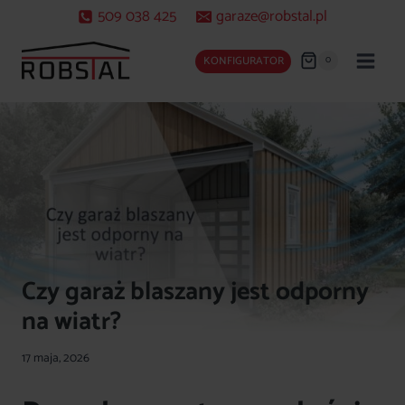
Przejdź
509 038 425
garaze@robstal.pl
do
treści
0
KONFIGURATOR
Czy garaż blaszany jest odporny
na wiatr?
17 maja, 2026