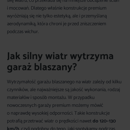
siłę wiatru, co przekłada się na mniejsze obciążenie ścian
i mocowań. Dlatego właśnie konstrukcje premium
wyróżniają się nie tylko estetyką, ale i przemyślaną
aerodynamiką, która chroni je przed zniszczeniem
podczas wichur.
Jak silny wiatr wytrzyma
garaż blaszany?
Wytrzymałość garażu blaszanego na wiatr zależy od kilku
czynników, ale najważniejsze są jakość wykonania, rodzaj
materiałów i sposób montażu. W przypadku
nowoczesnych garaży premium możemy mówić
o naprawdę wysokiej odporności. Takie konstrukcje
potrafią przetrwać wiatr o prędkości nawet
do 120–130
km/h
, czyli podobny do tego, jaki spotykamy podczas