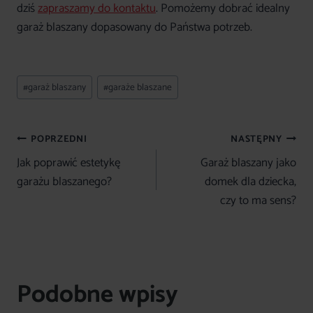
dziś
zapraszamy do kontaktu
. Pomożemy dobrać idealny
garaż blaszany dopasowany do Państwa potrzeb.
Tagi
#
garaż blaszany
#
garaże blaszane
wpisu:
Nawigacja
POPRZEDNI
NASTĘPNY
wpisu
Jak poprawić estetykę
Garaż blaszany jako
garażu blaszanego?
domek dla dziecka,
czy to ma sens?
Podobne wpisy