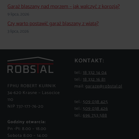
Garaż blaszany nad morzem – jak walczyć z korozją?
9 lipca, 2026
Czy warto postawić garaż blaszany z wiatą?
3 lipca, 2026
KONTAKT:
tel.:
18 332 14 04
tel.:
18 332 16 81
FPHU ROBERT KURNIK
mail:
garaze@robstal.pl
34-620 Krasne – Lasocice
110
tel.:
509 038 425
NIP 737-177-76-20
tel.:
509 038 426
tel.:
696 753 588
Godziny otwarcia:
Pn -Pt: 8.00 – 18.00
Sobota 8.00 – 14.00