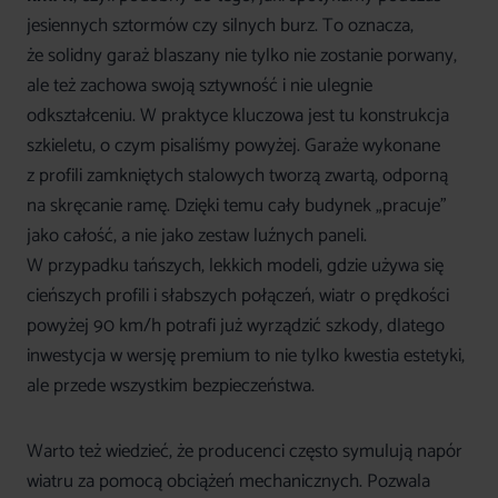
jesiennych sztormów czy silnych burz. To oznacza,
że solidny garaż blaszany nie tylko nie zostanie porwany,
ale też zachowa swoją sztywność i nie ulegnie
odkształceniu. W praktyce kluczowa jest tu konstrukcja
szkieletu, o czym pisaliśmy powyżej. Garaże wykonane
z profili zamkniętych stalowych tworzą zwartą, odporną
na skręcanie ramę. Dzięki temu cały budynek „pracuje”
jako całość, a nie jako zestaw luźnych paneli.
W przypadku tańszych, lekkich modeli, gdzie używa się
cieńszych profili i słabszych połączeń, wiatr o prędkości
powyżej 90 km/h potrafi już wyrządzić szkody, dlatego
inwestycja w wersję premium to nie tylko kwestia estetyki,
ale przede wszystkim bezpieczeństwa.
Warto też wiedzieć, że producenci często symulują napór
wiatru za pomocą obciążeń mechanicznych. Pozwala