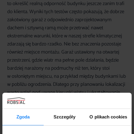
to określić realną odporność budynku jeszcze zanim trafi
do klienta. Wyniki tych testów często pokazują, że dobrze
zakotwiony garaż z odpowiednio zaprojektowanym
dachem i sztywną ramą może przetrwać nawet
ekstremalne warunki, które w naszej strefie klimatycznej
zdarzają się bardzo rzadko. Nie bez znaczenia pozostaje
również miejsce montażu. Garaż ustawiony na otwartej
przestrzeni, gdzie wiatr ma pełne pole działania, będzie
bardziej narażony na podmuchy niż ten, który stoi
w osłoniętym miejscu, na przykład między budynkami lub
w pobliżu ogrodzenia. Dlatego przy planowaniu lokalizacji
warto wziąć pod uwagę kierunki wiatru i ukształtowanie
terenu.
Zgoda
Szczegóły
O plikach cookies
Jak zamontować garaż