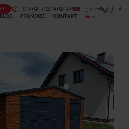
ET
509 038 425
509 038 426
garaze@robstal.pl
0
BLOG
PROMOCJE
KONTAKT