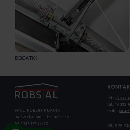
DODATKI
KONTAK
tel.:
18 332 1
tel.:
18 332 1
FPHU ROBERT KURNIK
mail:
garaze
34-620 Krasne – Lasocice 110
NIP 737-177-76-20
tel.:
509 03