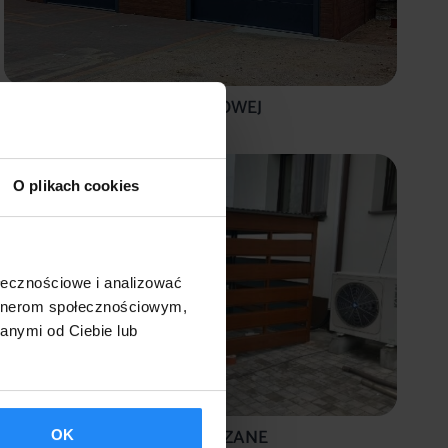
GARAŻE Z PŁYTY WARSTWOWEJ
O plikach cookies
ołecznościowe i analizować
artnerom społecznościowym,
anymi od Ciebie lub
ŚMIETNIKI I SCHOWKI BLASZANE
OK