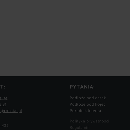
T:
PYTANIA:
4 04
Podłoże pod garaż
6 81
Podłoże pod kojec
@robstal.pl
Poradnik klienta
Polityka prywatności
8 425
Regulamin