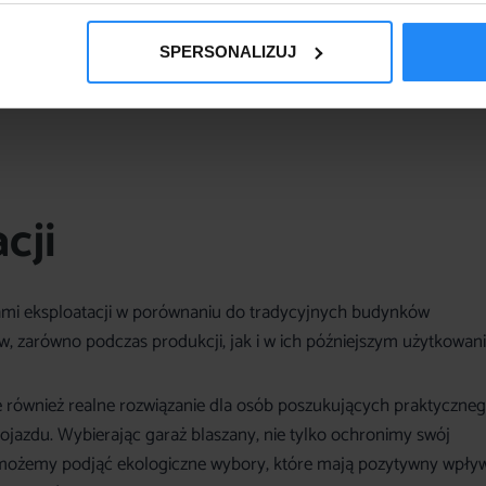
ejmować także systemy odprowadzania wód deszczowych, co pom
SPERSONALIZUJ
nalizacji. To prosta, a jednocześnie skuteczna metoda minimaliz
 np. magazynować zgromadzoną wodę deszczową do podlewania
cji
tami eksploatacji w porównaniu do tradycyjnych budynków
, zarówno podczas produkcji, jak i w ich późniejszym użytkowani
le również realne rozwiązanie dla osób poszukujących praktyczne
azdu. Wybierając garaż blaszany, nie tylko ochronimy swój
możemy podjąć ekologiczne wybory, które mają pozytywny wpły