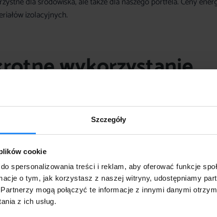
zystne dla środowiska, ale także dla naszego portfela. Ceny energ
eriałów izolacyjnych.
krotne wykorzystanie
co oznacza, że są łatwe do rozbudowy lub przeniesienia w razie
re pozwala na dostosowanie garażu do zmieniających się potrzeb,
Szczegóły
dko są wykorzystywane przez firmy budowalne, które potrzebują
czeniu prac, bez większego problemu można przetransportować
 plików cookie
do spersonalizowania treści i reklam, aby oferować funkcje sp
ormacje o tym, jak korzystasz z naszej witryny, udostępniamy p
 deszczowych
Partnerzy mogą połączyć te informacje z innymi danymi otrzym
nia z ich usług.