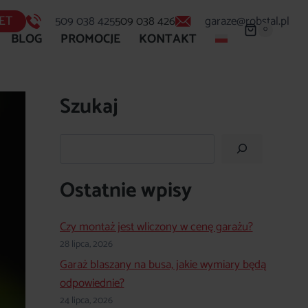
ET
509 038 425
509 038 426
garaze@robstal.pl
0
BLOG
PROMOCJE
KONTAKT
Szukaj
Szukaj
Ostatnie wpisy
Czy montaż jest wliczony w cenę garażu?
28 lipca, 2026
Garaż blaszany na busa, jakie wymiary będą
odpowiednie?
24 lipca, 2026