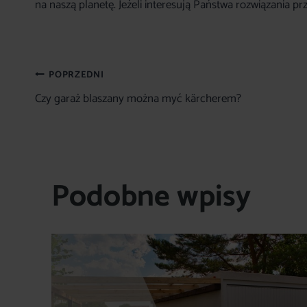
na naszą planetę. Jeżeli interesują Państwa rozwiązania p
Nawigacja
POPRZEDNI
Czy garaż blaszany można myć kärcherem?
wpisu
Podobne wpisy