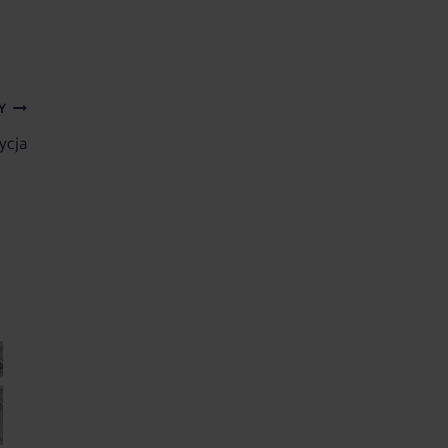
Y
ycja