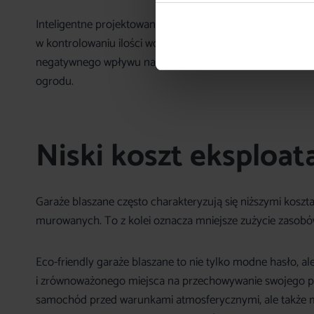
Inteligentne projektowanie garaży blaszanych może ob
w kontrolowaniu ilości wód opadowych docierających do ka
negatywnego wpływu na środowisko naturalne. Możemy
ogrodu.
Niski koszt eksploata
Garaże blaszane często charakteryzują się niższymi kosz
murowanych. To z kolei oznacza mniejsze zużycie zasobów
Eco-friendly garaże blaszane to nie tylko modne hasło, a
i zrównoważonego miejsca na przechowywanie swojego poj
samochód przed warunkami atmosferycznymi, ale także 