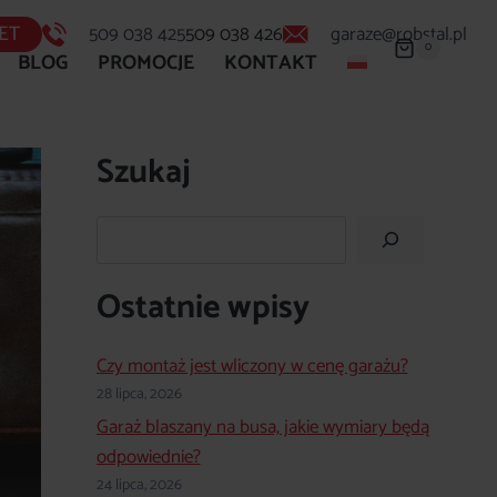
ET
509 038 425
509 038 426
garaze@robstal.pl
0
BLOG
PROMOCJE
KONTAKT
Szukaj
Szukaj
Ostatnie wpisy
Czy montaż jest wliczony w cenę garażu?
28 lipca, 2026
Garaż blaszany na busa, jakie wymiary będą
odpowiednie?
24 lipca, 2026