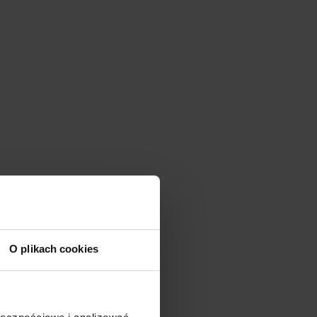
ości
y
zany
O plikach cookies