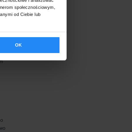
ołecznościowe i analizować
artnerom społecznościowym,
anymi od Ciebie lub
i,
owe
OK
im
no
owo