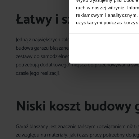
Wykorzystujemy pliki cookie 
ruch w naszej witrynie. Inf
Łatwy i szybki mont
reklamowym i analitycznym. 
uzyskanymi podczas korzysta
Jedną z największych zalet garaży blaszanych jest ich 
budowa garażu blaszanego zajmuje znacznie mniej czasu i
zestawy do samodzielnego złożenia, co dodatkowo przyspi
potrzebują dodatkowego miejsca do przechowywania swoj
czasie jego realizacji.
Niski koszt budowy 
Garaż blaszany jest znacznie tańszym rozwiązaniem niż 
ze względu na materiały, jak i czas pracy potrzebny do je