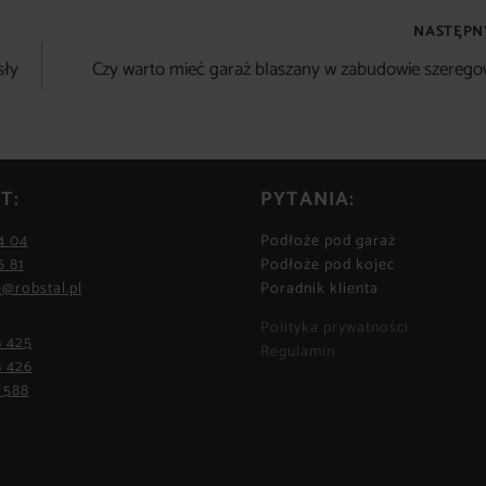
NASTĘPN
sły
Czy warto mieć garaż blaszany w zabudowie szerego
T:
PYTANIA:
4 04
Podłoże pod garaż
6 81
Podłoże pod kojec
@robstal.pl
Poradnik klienta
Polityka prywatności
8 425
Regulamin
8 426
 588