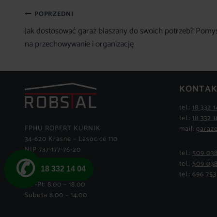
Nawigacja
POPRZEDNI
Jak dostosować garaż blaszany do swoich potrzeb? Pomy
wpisu
na przechowywanie i organizację
KONTAK
tel.:
18 332 1
tel.:
18 332 1
FPHU ROBERT KURNIK
mail:
garaze
34-620 Krasne – Lasocice 110
NIP 737-177-76-20
tel.:
509 03
✆
tel.:
509 03
18 332 14 04
Godziny otwarcia:
tel.:
696 753
Pn -Pt: 8.00 – 18.00
Sobota 8.00 – 14.00