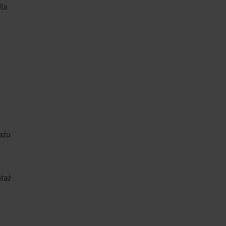
la
ażu
ntaż