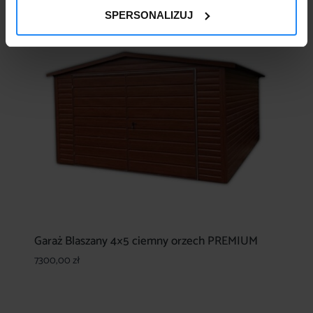
SPERSONALIZUJ
Garaż Blaszany 4×5 ciemny orzech PREMIUM
7300,00
zł