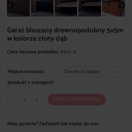
Garaż blaszany drewnopodobny 5x5m
w kolorze złoty dąb
Cena bazowa produktu:
8300 zł
Miejsce montażu
(produkt + transport)
ilość
DODAJ DO KOSZYKA
Garaż
blaszany
drewnopodobny
Masz pytania? Zadzwoń lub napisz do nas.
5x5m