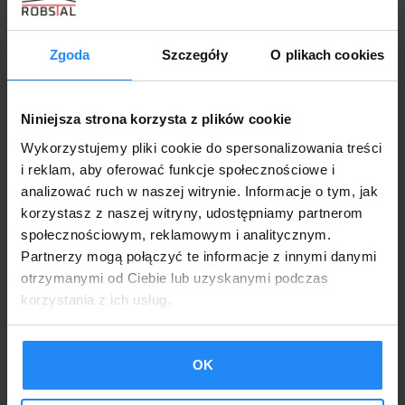
Zgoda
Szczegóły
O plikach cookies
Niniejsza strona korzysta z plików cookie
Wykorzystujemy pliki cookie do spersonalizowania treści
i reklam, aby oferować funkcje społecznościowe i
analizować ruch w naszej witrynie. Informacje o tym, jak
korzystasz z naszej witryny, udostępniamy partnerom
społecznościowym, reklamowym i analitycznym.
Partnerzy mogą połączyć te informacje z innymi danymi
otrzymanymi od Ciebie lub uzyskanymi podczas
Garaż Blaszany 6x5m + 1,5x5mDwuspadowy
korzystania z ich usług.
Drewnopodobny + Wiatka
13300,00
zł
OK