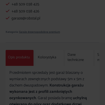
+48 509 038 425
w
kolorze
+48 509 038 426
złoty
garaze@robstal.pl
dąb
Kategoria:
Garaże drewnopodobne premium
Dane
Spos
Opis produktu
Kolorystyka
techniczne
mon
Przedmiotem sprzedaży jest garaż blaszany o
wymiarach zewnętrznych podstawy 5m x 5m z
dachem dwuspadowym.
Konstrukcja garażu
wykonana jest z profili zamkniętych
ocynkowanych
. Garaż posiada bramę
uchylną
otwieraną do góry oraz dodatkowe drzwi