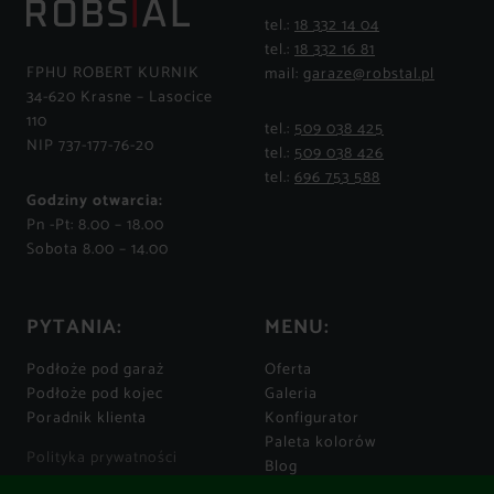
tel.:
18 332 14 04
tel.:
18 332 16 81
FPHU ROBERT KURNIK
mail:
garaze@robstal.pl
34-620 Krasne – Lasocice
110
tel.:
509 038 425
NIP 737-177-76-20
tel.:
509 038 426
tel.:
696 753 588
Godziny otwarcia:
Pn -Pt: 8.00 – 18.00
Sobota 8.00 – 14.00
PYTANIA:
MENU:
Podłoże pod garaż
Oferta
Podłoże pod kojec
Galeria
Poradnik klienta
Konfigurator
Paleta kolorów
Polityka prywatności
Blog
Regulamin
Kontakt