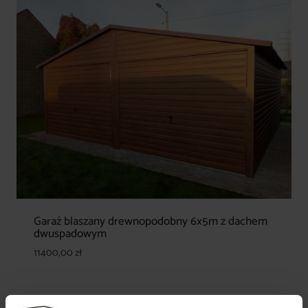
Garaż blaszany drewnopodobny 6x5m z dachem
dwuspadowym
11400,00
zł