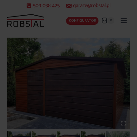
Przejdź
509 038 425
garaze@robstal.pl
do
treści
0
KONFIGURATOR