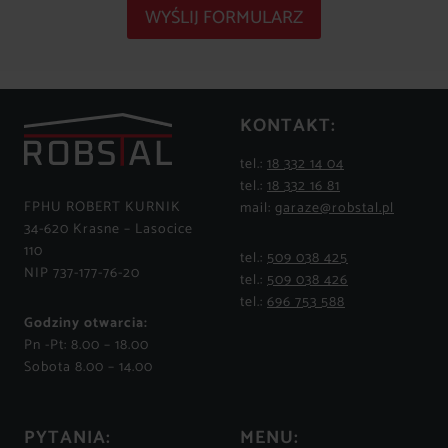
WYŚLIJ FORMULARZ
KONTAKT:
tel.:
18 332 14 04
tel.:
18 332 16 81
FPHU ROBERT KURNIK
mail:
garaze@robstal.pl
34-620 Krasne – Lasocice
110
tel.:
509 038 425
NIP 737-177-76-20
tel.:
509 038 426
tel.:
696 753 588
Godziny otwarcia:
Pn -Pt: 8.00 – 18.00
Sobota 8.00 – 14.00
PYTANIA:
MENU: