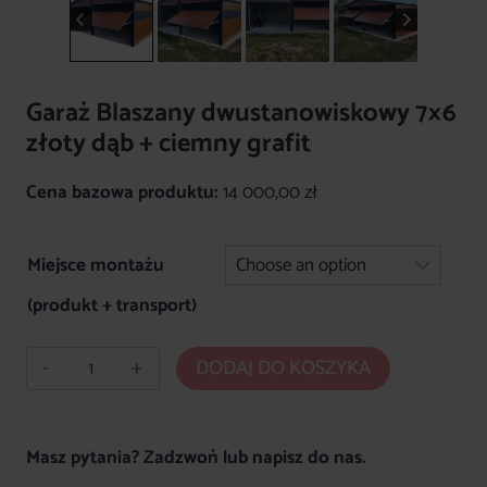
Garaż Blaszany dwustanowiskowy 7×6
złoty dąb + ciemny grafit
Cena bazowa produktu:
14 000,00
zł
Miejsce montażu
(produkt + transport)
ilość
DODAJ DO KOSZYKA
Garaż
Blaszany
dwustanowiskowy
Masz pytania? Zadzwoń lub napisz do nas.
7x6