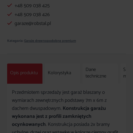
+48 509 038 425
złoty
dąb
+48 509 038 426
+
garaze@robstal.pl
ciemny
grafit
Kategoria:
Garaże drewnopodobne premium
Dane
Spos
Opis produktu
Kolorystyka
techniczne
mon
Przedmiotem sprzedaży jest garaż blaszany o
wymiarach zewnętrznych podstawy 7m x 6m z
dachem dwuspadowym.
Konstrukcja garażu
wykonana jest z profili zamkniętych
ocynkowanych
. Konstrukcja posiada 2x bramy
uchylne, drzwi oraz wstawkę w kolorze ciemny grafit