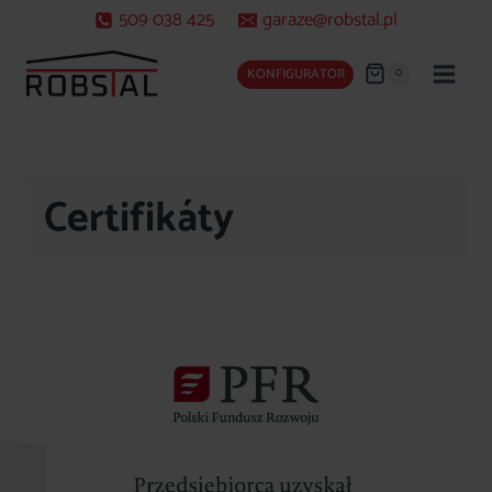
Skip
509 038 425
garaze@robstal.pl
to
content
0
KONFIGURATOR
Certifikáty