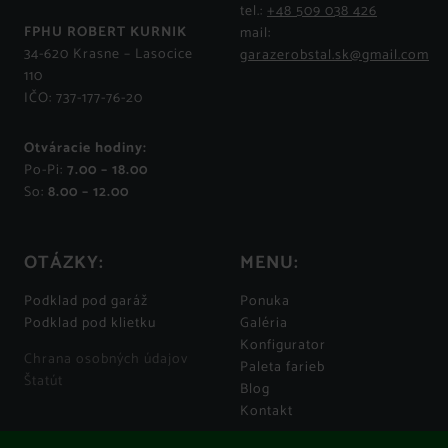
tel.:
+48 509 038 426
FPHU ROBERT KURNIK
mail:
34-620 Krasne – Lasocice
garazerobstal.sk@gmail.com
110
IČO: 737-177-76-20
Otváracie hodiny:
Po-Pi:
7.00 – 18.00
So:
8.00 – 12.00
OTÁZKY:
MENU:
Podklad pod garáž
Ponuka
Podklad pod klietku
Galéria
Konfigurator
Chrana osobných údajov
Paleta farieb
Štatút
Blog
Kontakt