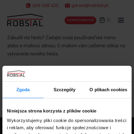
Skip
509 038 425
garaze@robstal.pl
to
content
0
KONFIGURATOR
Zabudli ste heslo? Zadajte svoje používateľské meno
alebo e-mailovú adresu. E-mailom vám zašleme odkaz na
vytvorenie nového hesla.
P
Používateľské meno alebo e-mailová adresa
*
o
Zgoda
Szczegóły
O plikach cookies
v
OBNOVA HESLA
i
Niniejsza strona korzysta z plików cookie
n
Wykorzystujemy pliki cookie do spersonalizowania treści
n
KONTAKT:
i reklam, aby oferować funkcje społecznościowe i