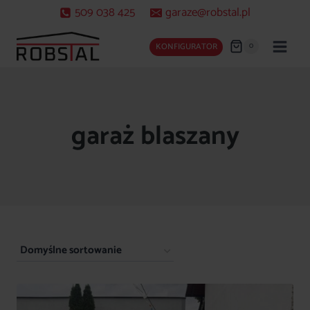
Przejdź
509 038 425
garaze@robstal.pl
do
treści
0
KONFIGURATOR
garaż blaszany