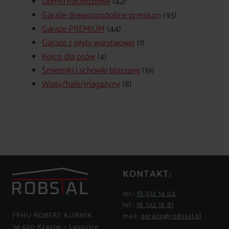
42
produktów
Domki narzędziowe
42
produkty
93
Garaże drewnopodobne premium
93
44
produkty
Garaże PREMIUM
44
produkty
1
Garaże z płyty warstwowej
1
4
produkt
Kojce dla psów
4
produkty
19
Śmietniki i schowki blaszane
19
8
produktów
Wiaty/hale/magazyny
8
produktów
KONTAKT:
tel.:
18 332 14 04
tel.:
18 332 16 81
FPHU ROBERT KURNIK
mail:
garaze@robstal.pl
34-620 Krasne – Lasocice