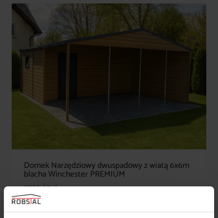
Domek Narzędziowy dwuspadowy z wiatą 6x6m
blacha Winchester PREMIUM
13750,00
zł