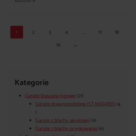
8200,00
zł
1
2
3
4
…
17
18
19
→
Kategorie
21
Garaże blaszane typowe
21
produktów
Garaże drewnopodobne (STANDARD)
4
4
produkty
9
Garaże z blachy akrylowej
9
produktów
6
Garaże z blachy ocynkowanej
6