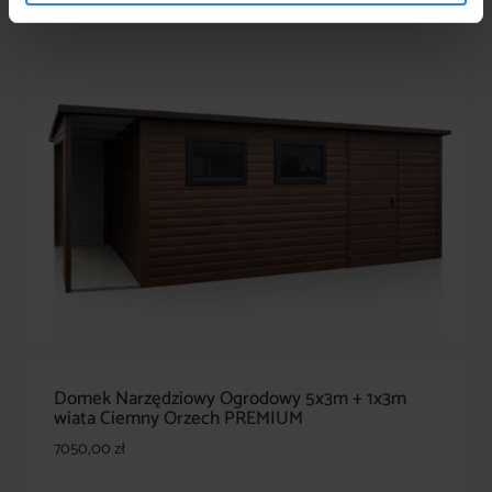
Domek Narzędziowy Ogrodowy 5x3m + 1x3m
wiata Ciemny Orzech PREMIUM
7050,00
zł