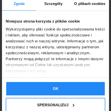
Zgoda
Szczegóły
O plikach cookies
Niniejsza strona korzysta z plików cookie
Wykorzystujemy pliki cookie do spersonalizowania treści
i reklam, aby oferować funkcje społecznościowe i
analizować ruch w naszej witrynie. Informacje o tym, jak
korzystasz z naszej witryny, udostępniamy partnerom
społecznościowym, reklamowym i analitycznym.
Partnerzy mogą połączyć te informacje z innymi danymi
otrzymanymi od Ciebie lub uzyskanymi podczas
korzystania z ich usług.
Domek narzędziowy ogrodowy 4×4 m z wiatą
OK
panelową 1 m Złoty Dąb + Ciemny Grafit
7150,00
zł
SPERSONALIZUJ