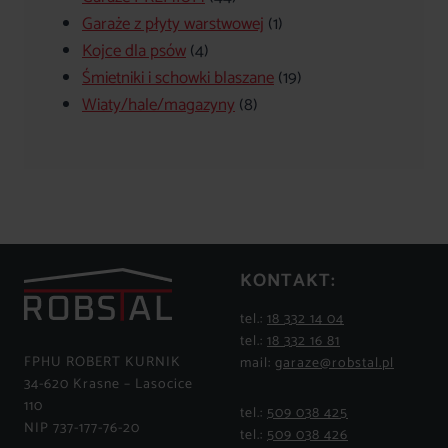
produkty
1
Garaże z płyty warstwowej
1
4
produkt
Kojce dla psów
4
produkty
19
Śmietniki i schowki blaszane
19
8
produktów
Wiaty/hale/magazyny
8
produktów
KONTAKT:
tel.:
18 332 14 04
tel.:
18 332 16 81
FPHU ROBERT KURNIK
mail:
garaze@robstal.pl
34-620 Krasne – Lasocice
110
tel.:
509 038 425
NIP 737-177-76-20
tel.:
509 038 426