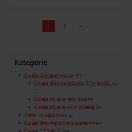
1
2
→
Kategorie
21
Garaże blaszane typowe
21
produktów
Garaże drewnopodobne (STANDARD)
4
4
produkty
9
Garaże z blachy akrylowej
9
produktów
6
Garaże z blachy ocynkowanej
6
42
produktów
Domki narzędziowe
42
produkty
93
Garaże drewnopodobne premium
93
44
produkty
Garaże PREMIUM
44