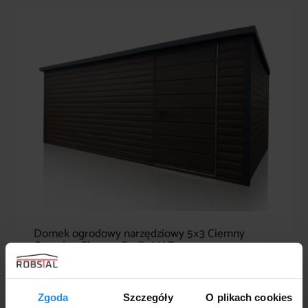
Domek ogrodowy narzędziowy 5×3 Ciemny
Orzech + Ciemny Grafit MAT
6200,00
zł
Zgoda
Szczegóły
O plikach cookies