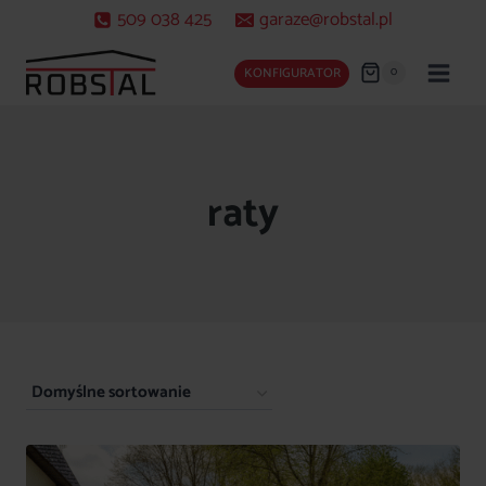
Przejdź
509 038 425
garaze@robstal.pl
do
treści
0
KONFIGURATOR
raty