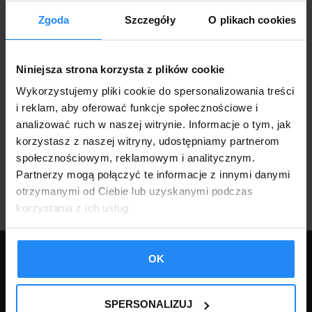
Zgoda
Szczegóły
O plikach cookies
Niniejsza strona korzysta z plików cookie
Wykorzystujemy pliki cookie do spersonalizowania treści
i reklam, aby oferować funkcje społecznościowe i
analizować ruch w naszej witrynie. Informacje o tym, jak
GARAŻE BLASZANE
korzystasz z naszej witryny, udostępniamy partnerom
Czy warto postawić garaż blaszany z wiatą?
społecznościowym, reklamowym i analitycznym.
Partnerzy mogą połączyć te informacje z innymi danymi
otrzymanymi od Ciebie lub uzyskanymi podczas
korzystania z ich usług.
KONTAKT:
OK
tel.:
18 332 14 04
tel.:
18 332 16 81
SPERSONALIZUJ