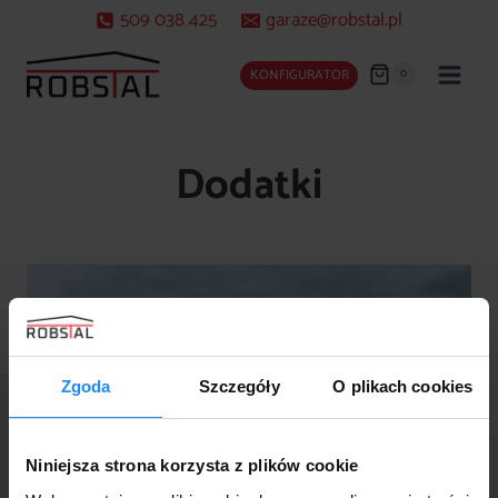
Przejdź
509 038 425
garaze@robstal.pl
do
treści
0
KONFIGURATOR
Dodatki
Zgoda
Szczegóły
O plikach cookies
Niniejsza strona korzysta z plików cookie