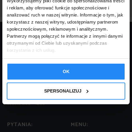
POWRÓT
Wykorzystujemy pliki cookie do spersonalizowania treści
i reklam, aby oferować funkcje społecznościowe i
analizować ruch w naszej witrynie. Informacje o tym, jak
korzystasz z naszej witryny, udostępniamy partnerom
społecznościowym, reklamowym i analitycznym.
KONTAKT:
Partnerzy mogą połączyć te informacje z innymi danymi
otrzymanymi od Ciebie lub uzyskanymi podczas
tel.:
18 332 14 04
tel.:
18 332 16 81
korzystania z ich usług.
FPHU ROBERT KURNIK
mail:
garaze@robstal.pl
34-620 Krasne – Lasocice
110
tel.:
509 038 425
OK
NIP 737-177-76-20
tel.:
509 038 426
tel.:
696 753 588
Godziny otwarcia:
SPERSONALIZUJ
Pn -Pt: 8.00 – 18.00
Sobota 8.00 – 14.00
PYTANIA:
MENU: