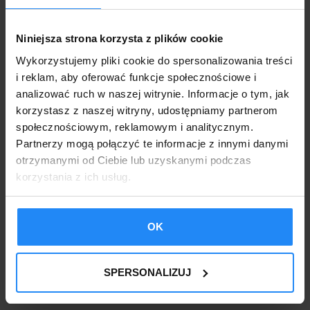
· Regularna konserwacja konstrukcji garażu.
Niniejsza strona korzysta z plików cookie
Wykorzystujemy pliki cookie do spersonalizowania treści
· Zainwestowanie w system światła wykrywającego
i reklam, aby oferować funkcje społecznościowe i
ruch.
analizować ruch w naszej witrynie. Informacje o tym, jak
korzystasz z naszej witryny, udostępniamy partnerom
· Postawienie garażu na betonowej posadzce,
społecznościowym, reklamowym i analitycznym.
która zabezpiecza przed podkopem.
Partnerzy mogą połączyć te informacje z innymi danymi
otrzymanymi od Ciebie lub uzyskanymi podczas
korzystania z ich usług.
· Podpisanie umowy z agencją ochrony działającą
w okolicy, która w swojej ofercie ma np. grupę
interwencyjną, która przyjedzie niezwłocznie
OK
po załączeniu sygnału alarmowego.
SPERSONALIZUJ
· Pozostawienie radia włączonego w garażu.