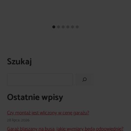
Szukaj
Szukaj
Ostatnie wpisy
Czy montaż jest wliczony w cenę garażu?
28 lipca, 2026
Garaż blaszany na busa, jakie wymiary będą odpowiednie?