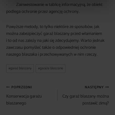
· Zainwestowanie w tablicę informacyjną, że obiekt
podlega ochronie przez agencję ochrony.
Powyższe metody, to tylko niektóre ze sposobów, jak
można zabezpieczyć garaż blaszany przed włamaniem
i to od nas zależy na jaki się zdecydujemy. Warto jednak
zawczasu pomyśleć także o odpowiedniej ochronie
naszego blaszaka i przechowywanych w nim rzeczy.
Tagi
#
garaż blaszany
#
garaże blaszane
wpisu:
Nawigacja
POPRZEDNI
NASTĘPNY
wpisu
Konserwacja garażu
Czy garaż blaszany można
blaszanego
postawić zimą?