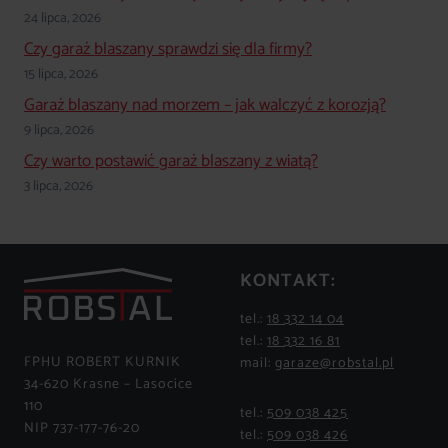
24 lipca, 2026
Czy garaż blaszany sprawdzi się dla firmy?
15 lipca, 2026
Garaż blaszany nad morzem – jak walczyć z korozją?
9 lipca, 2026
Czy warto postawić garaż blaszany z wiatą?
3 lipca, 2026
KONTAKT:
tel.:
18 332 14 04
tel.:
18 332 16 81
FPHU ROBERT KURNIK
mail:
garaze@robstal.pl
34-620 Krasne – Lasocice
110
tel.:
509 038 425
NIP 737-177-76-20
tel.:
509 038 426