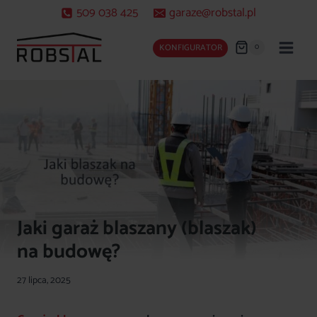
Przejdź
509 038 425
garaze@robstal.pl
do
treści
0
KONFIGURATOR
Jaki garaż blaszany (blaszak)
na budowę?
27 lipca, 2025