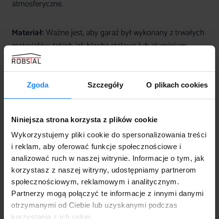
atmosferyczne.
Materiał:
Ważne jest, aby garaż był wykonany z trwałych
materiałów, takich jak blacha stalowa lub aluminium.
Powinien mieć odpowiednią grubość oraz pokrycie, które
zapewnią ochronę przed korozją.
Zgoda
Szczegóły
O plikach cookies
Cena:
Garaże blaszane różnią się między sobą m.in. ceną,
w zależności od rozmiaru, jakości materiałów
Niniejsza strona korzysta z plików cookie
oraz dodatkowych opcji, takich jak drzwi, okna
Wykorzystujemy pliki cookie do spersonalizowania treści
czy wentylacja. Warto znaleźć garaż, który spełni nasze
i reklam, aby oferować funkcje społecznościowe i
wymagania, a jednocześnie nie przekroczy budżetu.
analizować ruch w naszej witrynie. Informacje o tym, jak
korzystasz z naszej witryny, udostępniamy partnerom
Montaż
: Niektóre garaże blaszane można łatwo
społecznościowym, reklamowym i analitycznym.
Partnerzy mogą połączyć te informacje z innymi danymi
zmontować samodzielnie, podczas gdy inne wymagają
otrzymanymi od Ciebie lub uzyskanymi podczas
pomocy specjalisty. Przed zakupem garażu warto
korzystania z ich usług.