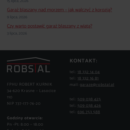
15 lipca, 2026
Garaż blaszany nad morzem – jak walczyć z korozją?
9 lipca, 2026
Czy warto postawić garaż blaszany z wiatą?
3 lipca, 2026
KONTAKT:
tel.:
18 332 14 04
tel.:
18 332 16 81
FPHU ROBERT KURNIK
mail:
garaze@robstal.pl
34-620 Krasne – Lasocice
110
tel.:
509 038 425
NIP 737-177-76-20
tel.:
509 038 426
tel.:
696 753 588
Godziny otwarcia:
Pn -Pt: 8.00 – 18.00