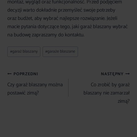
montaż, wygląd oraz funkcjonalność. Przed podjęciem
decyzji warto dokładnie przemyśleć swoje potrzeby
oraz budżet, aby wybrać najlepsze rozwiązanie. Jeżeli
macie pytania dotyczące tego, jaki garaż blaszany wybrać
na budowę zapraszamy do kontaktu.
Tagi
#
garaż blaszany
#
garaże blaszane
wpisu:
Nawigacja
POPRZEDNI
NASTĘPNY
wpisu
Czy garaż blaszany można
Co zrobić by garaż
postawić zimą?
blaszany nie zamarzał
zimą?