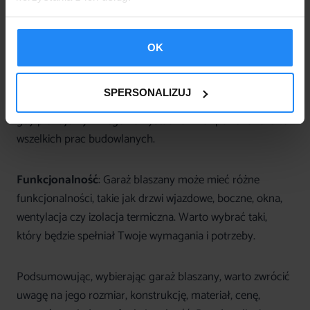
zastanowić się, czy jesteśmy w stanie zmontować
go samodzielnie, czy też potrzebujesz pomocy.
OK
Wygląd:
Garaż blaszany może mieć różne kolory
oraz wzory. Warto wybrać taki, który będzie pasował
SPERSONALIZUJ
do stylu Twojego domu oraz otoczenia, szczególnie,
gdy planujemy z niego korzystać również po zakończeniu
wszelkich prac budowlanych.
Funkcjonalność
: Garaż blaszany może mieć różne
funkcjonalności, takie jak drzwi wjazdowe, boczne, okna,
wentylacja czy izolacja termiczna. Warto wybrać taki,
który będzie spełniał Twoje wymagania i potrzeby.
Podsumowując, wybierając garaż blaszany, warto zwrócić
uwagę na jego rozmiar, konstrukcję, materiał, cenę,