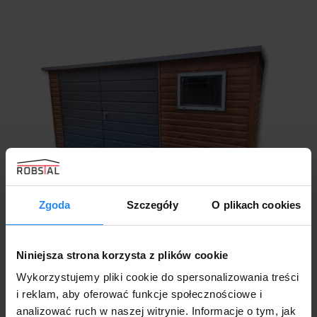
Zgoda
Szczegóły
O plikach cookies
Domek Ogrodowy 4×3 drewnopodobny + ciemny
Niniejsza strona korzysta z plików cookie
grafit MAT
5400,00
zł
Wykorzystujemy pliki cookie do spersonalizowania treści
i reklam, aby oferować funkcje społecznościowe i
analizować ruch w naszej witrynie. Informacje o tym, jak