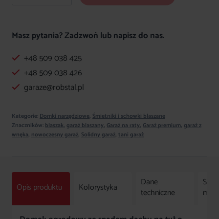
Domek
ogrodowy
4x3
Masz pytania? Zadzwoń lub napisz do nas.
spad
+48 509 038 425
na
tył
+48 509 038 426
WINCHESTER
garaze@robstal.pl
Kategorie:
Domki narzędziowe
,
Śmietniki i schowki blaszane
Znaczników:
blaszak
,
garaż blaszany
,
Garaż na raty
,
Garaż premium
,
garaż z
wnęka
,
nowoczesny garaż
,
Solidny garaż
,
tani garaż
Dane
Spos
Opis produktu
Kolorystyka
techniczne
mon