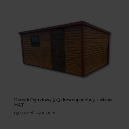
Domek Ogrodowy 5×3 drewnopodobny + wiśnia
MAT
Zakres
6500,00
zł
–
6700,00
zł
cen:
od