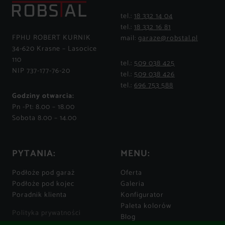
tel.:
18 332 14 04
tel.:
18 332 16 81
FPHU ROBERT KURNIK
mail:
garaze@robstal.pl
34-620 Krasne – Lasocice
110
tel.:
509 038 425
NIP 737-177-76-20
tel.:
509 038 426
tel.:
696 753 588
Godziny otwarcia:
Pn -Pt: 8.00 – 18.00
Sobota 8.00 – 14.00
PYTANIA:
MENU:
Podłoże pod garaż
Oferta
Podłoże pod kojec
Galeria
Poradnik klienta
Konfigurator
Paleta kolorów
Polityka prywatności
Blog
Regulamin