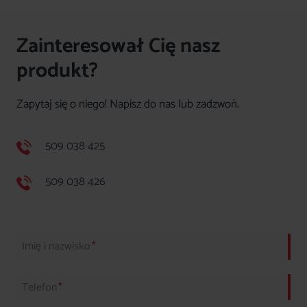
6500,00 zł
do
Zainteresował Cię nasz
6700,00 zł
produkt?
Zapytaj się o niego! Napisz do nas lub zadzwoń.
509 038 425
509 038 426
Imię i nazwisko
*
Telefon
*