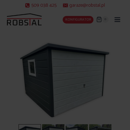
Przejdź
509 038 425
garaze@robstal.pl
do
treści
0
KONFIGURATOR