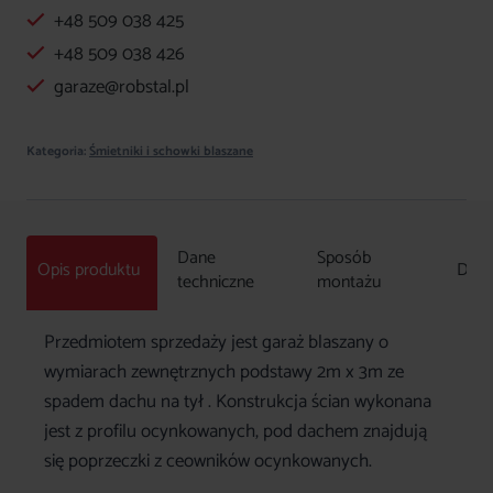
+48 509 038 425
uchylną
2x3m
+48 509 038 426
PREMIUM
garaze@robstal.pl
Kategoria:
Śmietniki i schowki blaszane
Dane
Sposób
Opis produktu
Doda
techniczne
montażu
Przedmiotem sprzedaży jest garaż blaszany o
wymiarach zewnętrznych podstawy 2m x 3m ze
spadem dachu na tył . Konstrukcja ścian wykonana
jest z profilu ocynkowanych, pod dachem znajdują
się poprzeczki z ceowników ocynkowanych.