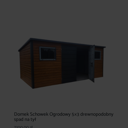
Domek Schowek Ogrodowy 5×3 drewnopodobny
spad na tył
7200,00
zł