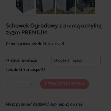
Schowek Ogrodowy z bramą uchylną
2x3m PREMIUM
Cena bazowa produktu:
4 100 zł
Miejsce montażu
(produkt + transport)
ilość
DODAJ DO KOSZYKA
Schowek
Ogrodowy
z
Masz pytania? Zadzwoń lub napisz do nas.
bramą