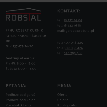
KONTAKT:
tel.:
18 332 14 04
tel.:
18 332 16 81
FPHU ROBERT KURNIK
mail:
garaze@robstal.pl
34-620 Krasne – Lasocice
110
tel.:
509 038 425
NIP 737-177-76-20
tel.:
509 038 426
tel.:
696 753 588
Godziny otwarcia:
Pn -Pt: 8.00 – 18.00
Sobota 8.00 – 14.00
PYTANIA:
MENU:
Podłoże pod garaż
Oferta
Podłoże pod kojec
Galeria
Poradnik klienta
Konfigurator