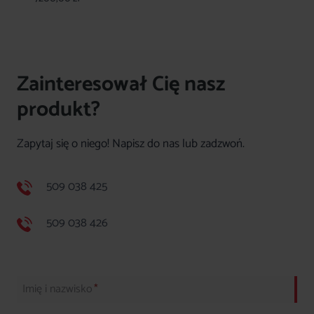
Zainteresował Cię nasz
produkt?
Zapytaj się o niego! Napisz do nas lub zadzwoń.
509 038 425
509 038 426
Imię i nazwisko
*