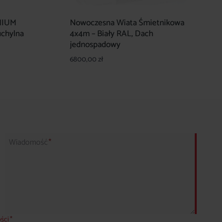
MIUM
Nowoczesna Wiata Śmietnikowa
chylna
4x4m – Biały RAL, Dach
jednospadowy
6800,00
zł
Wiadomość
*
ości
*