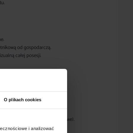
tu.
e.
etnikową od gospodarczą.
ualną całej posesji.
O plikach cookies
a brukowa lub stopy fundamentowe).
ołecznościowe i analizować