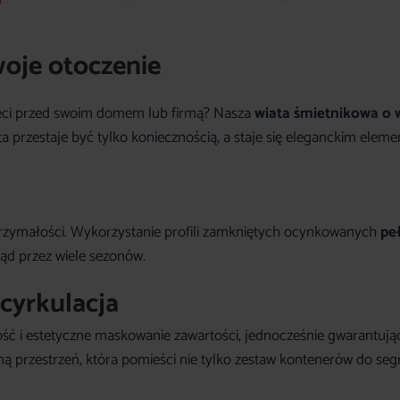
woje otoczenie
eci przed swoim domem lub firmą? Nasza
wiata śmietnikowa o
ta przestaje być tylko koniecznością, a staje się eleganckim elem
trzymałości. Wykorzystanie profili zamkniętych ocynkowanych
pe
ąd przez wiele sezonów.
cyrkulacja
ć i estetyczne maskowanie zawartości, jednocześnie gwarantując
 przestrzeń, która pomieści nie tylko zestaw kontenerów do segreg