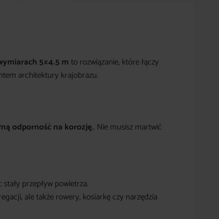
 wymiarach 5×4.5 m
to rozwiązanie, które łączy
entem architektury krajobrazu.
łną odporność na korozję
,. Nie musisz martwić
 stały przepływ powietrza.
acji, ale także rowery, kosiarkę czy narzędzia