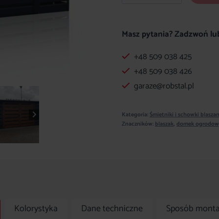
Nowoczesna
Wiata
Śmietnikowa
Masz pytania? Zadzwoń lub
5x4.5
+48 509 038 425
m
Ciemny
+48 509 038 426
Grafit
garaze@robstal.pl
-
Dach
Kategoria:
Śmietniki i schowki blasza
jednospadowy
Znaczników:
blaszak
,
domek ogrodow
Kolorystyka
Dane techniczne
Sposób mont