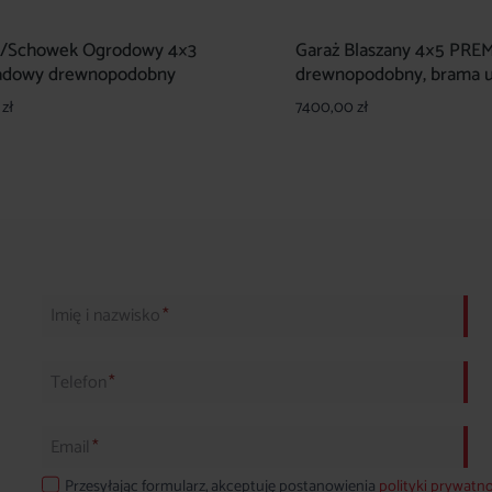
/Schowek Ogrodowy 4×3
Garaż Blaszany 4×5 PRE
adowy drewnopodobny
drewnopodobny, brama u
0
zł
7400,00
zł
Imię i nazwisko
*
Telefon
*
Email
*
Przesyłając formularz, akceptuję postanowienia
polityki prywatn