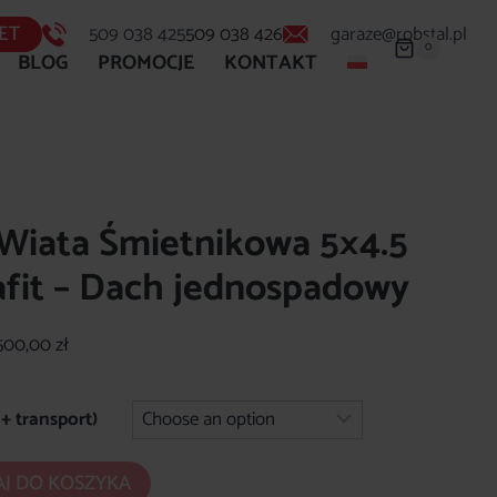
ET
509 038 425
509 038 426
garaze@robstal.pl
0
BLOG
PROMOCJE
KONTAKT
Wiata Śmietnikowa 5×4.5
fit – Dach jednospadowy
500,00
zł
+ transport)
J DO KOSZYKA