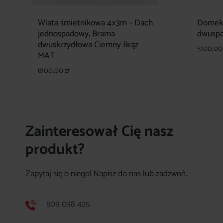
Wiata śmietnikowa 4×3m – Dach
Domek
jednospadowy, Brama
dwusp
dwuskrzydłowa Ciemny Brąz
5100,0
MAT
6100,00
zł
Zainteresował Cię nasz
produkt?
Zapytaj się o niego! Napisz do nas lub zadzwoń.
509 038 425