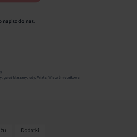
 napisz do nas.
ne
y
,
garaż blaszany
,
raty
,
Wiata
,
Wiata Śmietnikowa
ażu
Dodatki