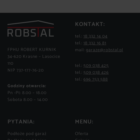
KONTAKT:
tel.:
18 332 14 04
tel.:
18 332 16 81
FPHU ROBERT KURNIK
mail:
garaze@robstal.pl
34-620 Krasne – Lasocice
110
tel.:
509 038 425
NIP 737-177-76-20
tel.:
509 038 426
tel.:
696 753 588
Godziny otwarcia:
Pn -Pt: 8.00 – 18.00
Sobota 8.00 – 14.00
PYTANIA:
MENU:
Podłoże pod garaż
Oferta