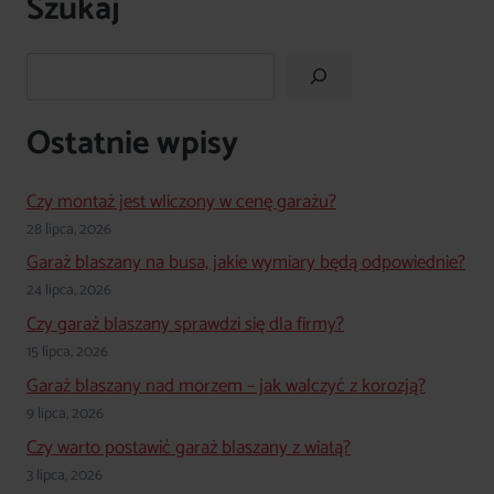
Szukaj
Szukaj
Ostatnie wpisy
Czy montaż jest wliczony w cenę garażu?
28 lipca, 2026
Garaż blaszany na busa, jakie wymiary będą odpowiednie?
24 lipca, 2026
Czy garaż blaszany sprawdzi się dla firmy?
15 lipca, 2026
Garaż blaszany nad morzem – jak walczyć z korozją?
9 lipca, 2026
Czy warto postawić garaż blaszany z wiatą?
3 lipca, 2026