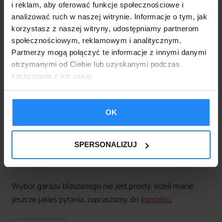
i reklam, aby oferować funkcje społecznościowe i
analizować ruch w naszej witrynie. Informacje o tym, jak
Ile kosztuje garaż
korzystasz z naszej witryny, udostępniamy partnerom
blaszany z oknem?
społecznościowym, reklamowym i analitycznym.
Partnerzy mogą połączyć te informacje z innymi danymi
otrzymanymi od Ciebie lub uzyskanymi podczas
Garaż blaszany z oknem jest droższy od zwykłego
korzystania z ich usług.
garażu.
Jego cena zależy od ilości okien które chcą
Państwo zamontować, a także od wielkości samego
świetlika.
OK
Czasem jednak warto zainwestować w wygląd
SPERSONALIZUJ
i funkcjonalność garażu.
Wybór garażu blaszanego nie jest prosty. Jeżeli macie
jeszcze jakieś pytania, zapraszamy do
kontaktu
.
Tagi