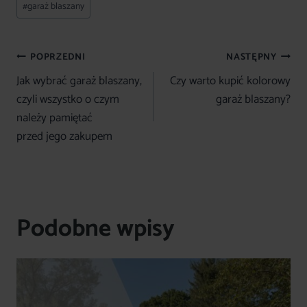
#
garaż blaszany
wpisu:
Nawigacja
POPRZEDNI
NASTĘPNY
wpisu
Jak wybrać garaż blaszany,
Czy warto kupić kolorowy
czyli wszystko o czym
garaż blaszany?
należy pamiętać
przed jego zakupem
Podobne wpisy