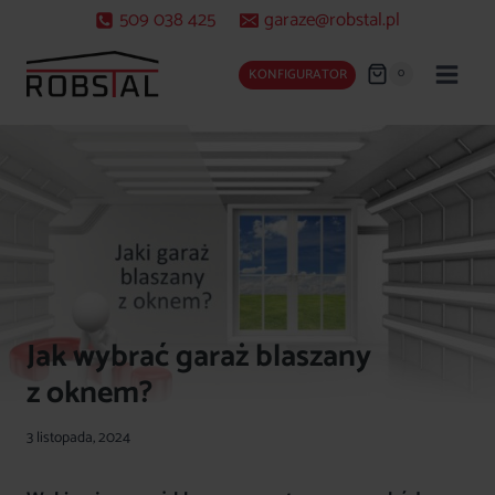
Przejdź
509 038 425
garaze@robstal.pl
do
treści
0
KONFIGURATOR
Jak wybrać garaż blaszany
z oknem?
3 listopada, 2024