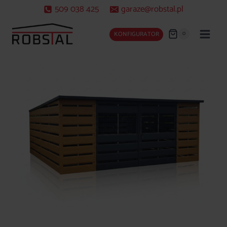
Przejdź
509 038 425
garaze@robstal.pl
do
treści
0
KONFIGURATOR