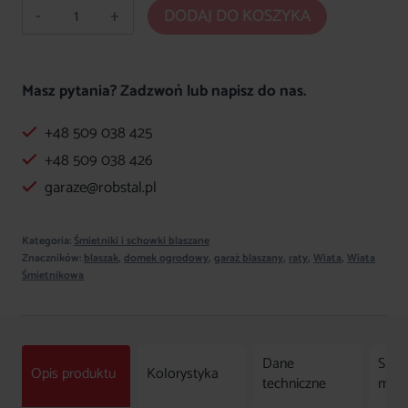
ilość
DODAJ DO KOSZYKA
Nowoczesna
Wiata
Śmietnikowa
Masz pytania? Zadzwoń lub napisz do nas.
5x3
+48 509 038 425
m
-
+48 509 038 426
Drewnopodobna
garaze@robstal.pl
Spad
na
Kategoria:
Śmietniki i schowki blaszane
tył
Znaczników:
blaszak
,
domek ogrodowy
,
garaż blaszany
,
raty
,
Wiata
,
Wiata
Śmietnikowa
PREMIUM
Dane
Spos
Opis produktu
Kolorystyka
techniczne
mon