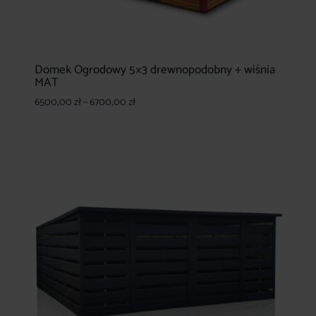
Domek Ogrodowy 5×3 drewnopodobny + wiśnia
MAT
Zakres
6500,00
zł
–
6700,00
zł
cen:
od
6500,00 zł
do
6700,00 zł