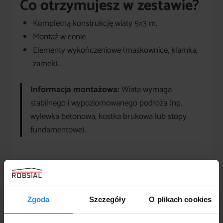
Co otrzymujesz w zestawie?
Kompletną konstrukcję wiaty 5×3 m.
Montaż w cenie
Elementy wykończeniowe (maskownice, klamka,
zamek).
Informacja montażowa:
Wiata wymaga
stabilnego i wypoziomowanego podłoża (np.
wylewka betonowa, kostka brukowa lub stopy
fundamentowe).
Zgoda
Szczegóły
O plikach cookies