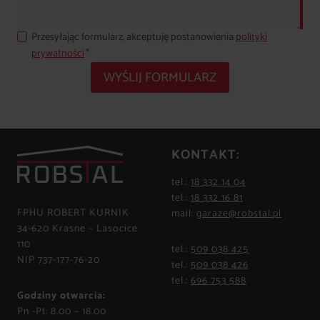
Przesyłając formularz, akceptuję postanowienia
polityki
prywatności
*
WYŚLIJ FORMULARZ
KONTAKT:
tel.:
18 332 14 04
tel.:
18 332 16 81
FPHU ROBERT KURNIK
mail:
garaze@robstal.pl
34-620 Krasne – Lasocice
110
tel.:
509 038 425
NIP 737-177-76-20
tel.:
509 038 426
tel.:
696 753 588
Godziny otwarcia:
Pn -Pt: 8.00 – 18.00