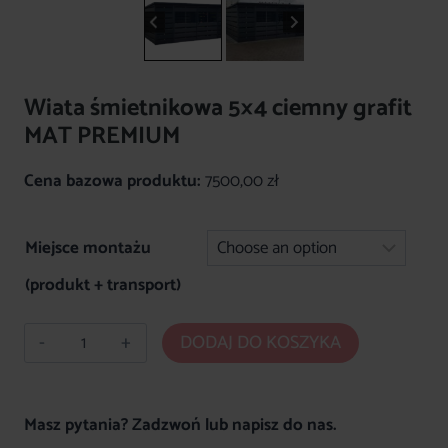
Wiata śmietnikowa 5×4 ciemny grafit
MAT PREMIUM
Cena bazowa produktu:
7500,00
zł
Miejsce montażu
(produkt + transport)
ilość
DODAJ DO KOSZYKA
Wiata
śmietnikowa
5x4
Masz pytania? Zadzwoń lub napisz do nas.
ciemny