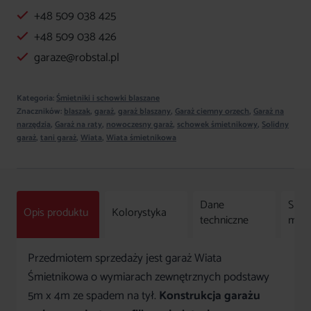
+48 509 038 425
grafit
MAT
+48 509 038 426
PREMIUM
garaze@robstal.pl
Kategoria:
Śmietniki i schowki blaszane
Znaczników:
blaszak
,
garaż
,
garaż blaszany
,
Garaż ciemny orzech
,
Garaż na
narzędzia
,
Garaż na raty
,
nowoczesny garaż
,
schowek śmietnikowy
,
Solidny
garaż
,
tani garaż
,
Wiata
,
Wiata śmietnikowa
Dane
Spos
Opis produktu
Kolorystyka
techniczne
mon
Przedmiotem sprzedaży jest garaż Wiata
Śmietnikowa o wymiarach zewnętrznych podstawy
5m x 4m ze spadem na tył.
Konstrukcja garażu