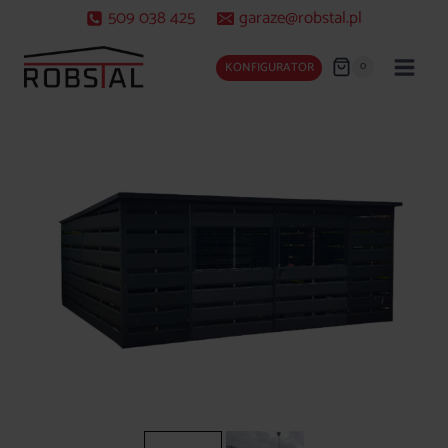
Przejdź
509 038 425
garaze@robstal.pl
do
treści
0
KONFIGURATOR