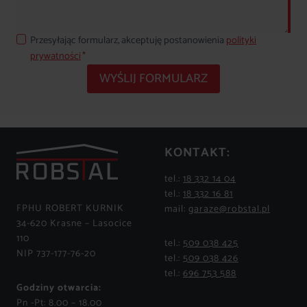
Przesyłając formularz, akceptuję postanowienia
polityki
prywatności
*
WYŚLIJ FORMULARZ
KONTAKT:
tel.:
18 332 14 04
tel.:
18 332 16 81
FPHU ROBERT KURNIK
mail:
garaze@robstal.pl
34-620 Krasne – Lasocice
110
tel.:
509 038 425
NIP 737-177-76-20
tel.:
509 038 426
tel.:
696 753 588
Godziny otwarcia:
Pn -Pt: 8.00 – 18.00